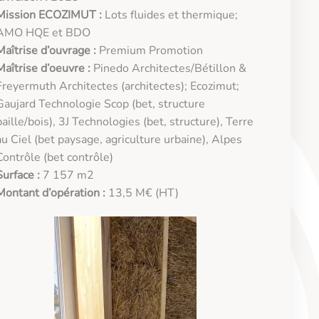
Mission ECOZIMUT :
Lots fluides et thermique;
AMO HQE et BDO
Maîtrise d’ouvrage :
Premium Promotion
Maîtrise d’oeuvre :
Pinedo Architectes/Bétillon &
Freyermuth Architectes (architectes); Ecozimut;
Gaujard Technologie Scop (bet, structure
paille/bois), 3J Technologies (bet, structure), Terre
au Ciel (bet paysage, agriculture urbaine), Alpes
Contrôle (bet contrôle)
Surface :
7 157 m2
Montant d’opération :
13,5 M€ (HT)