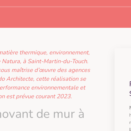
 matière thermique, environnement,
e Natura, à Saint-Martin-du-Touch.
sous maîtrise d’œuvre des agences
o Architecte, cette réalisation se
e performance environnementale et
ison est prévue courant 2023.
novant de mur à