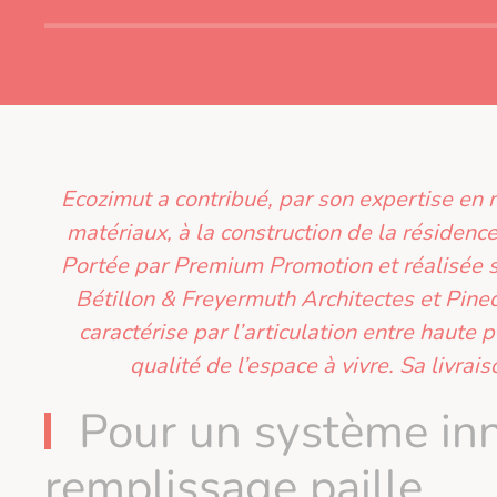
Ecozimut a contribué, par son expertise en
matériaux, à la construction de la résidenc
Portée par Premium Promotion et réalisée 
Bétillon & Freyermuth Architectes et Pined
caractérise par l’articulation entre haut
qualité de l’espace à vivre. Sa livra
Pour un système in
remplissage paille