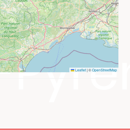
Leaflet
|
©
OpenStreetMap