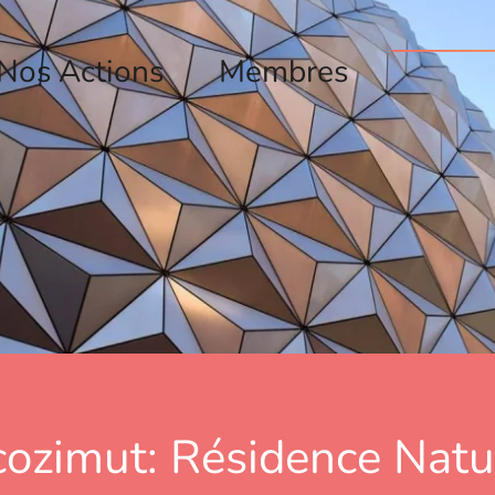
Nos Actions
Membres
Espac
cozimut: Résidence Natu