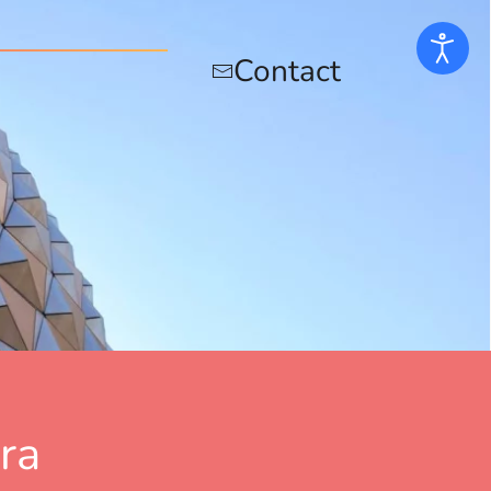
e Adhérents
Contact
ra